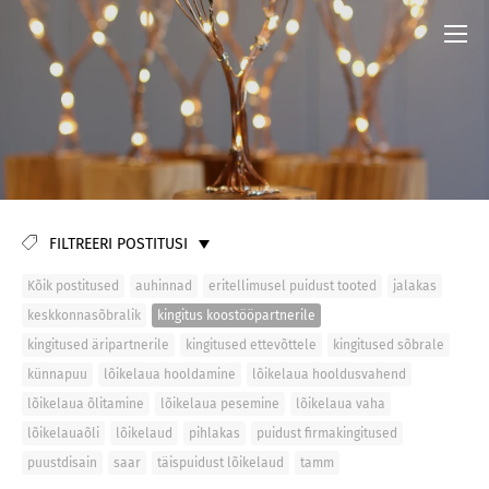
FILTREERI POSTITUSI
Kõik postitused
auhinnad
eritellimusel puidust tooted
jalakas
keskkonnasõbralik
kingitus koostööpartnerile
kingitused äripartnerile
kingitused ettevõttele
kingitused sõbrale
künnapuu
lõikelaua hooldamine
lõikelaua hooldusvahend
lõikelaua õlitamine
lõikelaua pesemine
lõikelaua vaha
lõikelauaõli
lõikelaud
pihlakas
puidust firmakingitused
puustdisain
saar
täispuidust lõikelaud
tamm