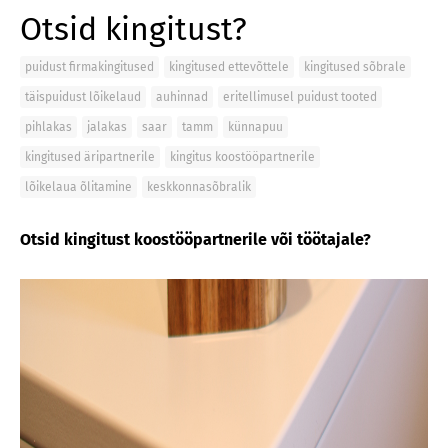
Otsid kingitust?
puidust firmakingitused
kingitused ettevõttele
kingitused sõbrale
täispuidust lõikelaud
auhinnad
eritellimusel puidust tooted
pihlakas
jalakas
saar
tamm
künnapuu
kingitused äripartnerile
kingitus koostööpartnerile
lõikelaua õlitamine
keskkonnasõbralik
Otsid kingitust koostööpartnerile või töötajale?