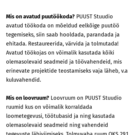
Mis on avatud puutöökoda?
PUUST Stuudio
avatud töökoda on mõeldud eelkõige puutöö
tegemiseks, siin saab hooldada, parandada ja
ehitada. Restaureerida, värvida ja tolmutada!
Avatud töökojas on võimalik kasutada kõiki
olemasolevaid seadmeid ja töövahendeid, mis
erinevate projektide teostamiseks vaja läheb, v.a
kuluvahendid.
Mis on loovruum?
Loovruum on PUUST Stuudio
ruumid kus on võimalik korraldada
loometegevusi, töötubasid ja ning kasutada
olemasolevaid seadmeid ning vahendeid
tegevuste läbiviimiseks. Tolmuvaba ruum OKS 29.1