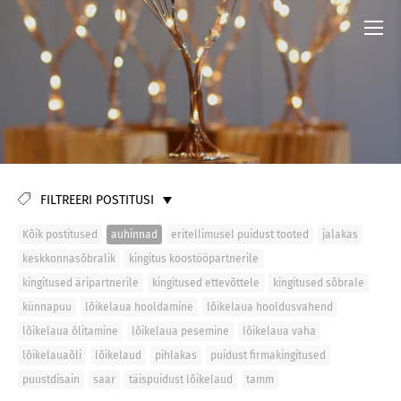
FILTREERI POSTITUSI
Kõik postitused
auhinnad
eritellimusel puidust tooted
jalakas
keskkonnasõbralik
kingitus koostööpartnerile
kingitused äripartnerile
kingitused ettevõttele
kingitused sõbrale
künnapuu
lõikelaua hooldamine
lõikelaua hooldusvahend
lõikelaua õlitamine
lõikelaua pesemine
lõikelaua vaha
lõikelauaõli
lõikelaud
pihlakas
puidust firmakingitused
puustdisain
saar
täispuidust lõikelaud
tamm