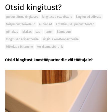
Otsid kingitust?
puidust firmakingitused
kingitused ettevõttele
kingitused sõbrale
täispuidust lõikelaud
auhinnad
eritellimusel puidust tooted
pihlakas
jalakas
saar
tamm
künnapuu
kingitused äripartnerile
kingitus koostööpartnerile
lõikelaua õlitamine
keskkonnasõbralik
Otsid kingitust koostööpartnerile või töötajale?